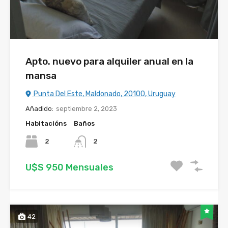
Apto. nuevo para alquiler anual en la
mansa
Punta Del Este, Maldonado, 20100, Uruguay
Añadido:
septiembre 2, 2023
Habitacións
Baños
2
2
U$S 950 Mensuales
42