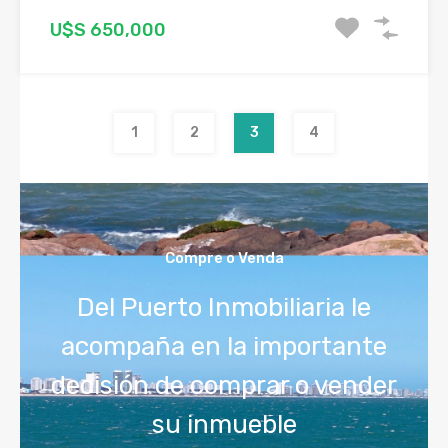
U$S 650,000
1
2
3
4
Compre o Venda
Del Puerto Inmobiliaria le
acompaña en la importante
decisión de comprar o vender
su inmueble