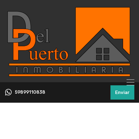
59899110838
Enviar