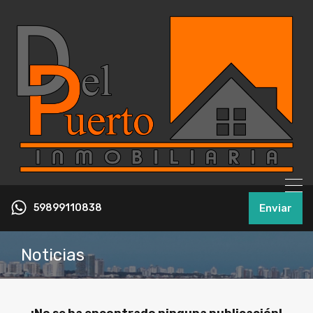
59899110838
Enviar
Noticias