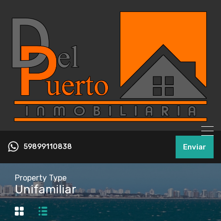
59899110838
Enviar
Property Type
Unifamiliar