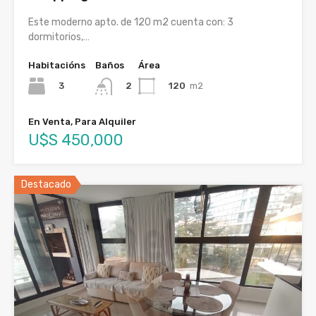
Este moderno apto. de 120 m2 cuenta con: 3
dormitorios,…
Habitacións
Baños
Área
3
120
m2
2
En Venta, Para Alquiler
U$S 450,000
Destacado