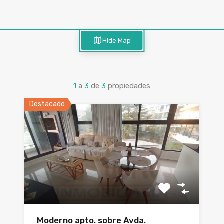
Hide Map
1
a
3
de
3
propiedades
Destacado
Moderno apto. sobre Avda.