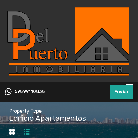
59899110838
Enviar
Property Type
Edificio Apartamentos