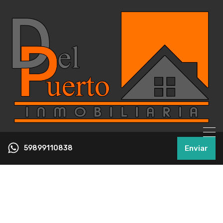
59899110838
Enviar