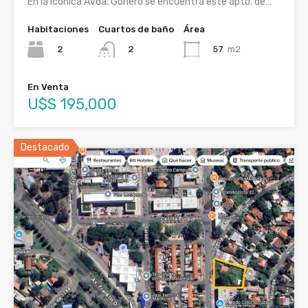
En la icónica Avda. Gorlero se encuentra este apto. de…
Habitaciones
Cuartos de baño
Área
2
57
m2
2
En Venta
U$S 195,000
Destacado