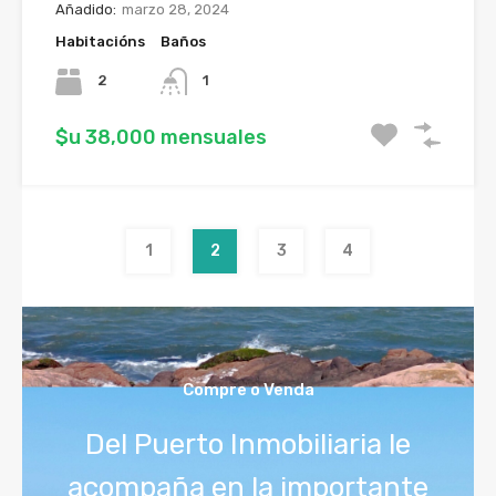
Añadido:
marzo 28, 2024
Habitacións
Baños
2
1
$u 38,000 mensuales
1
2
3
4
Compre o Venda
Del Puerto Inmobiliaria le
acompaña en la importante