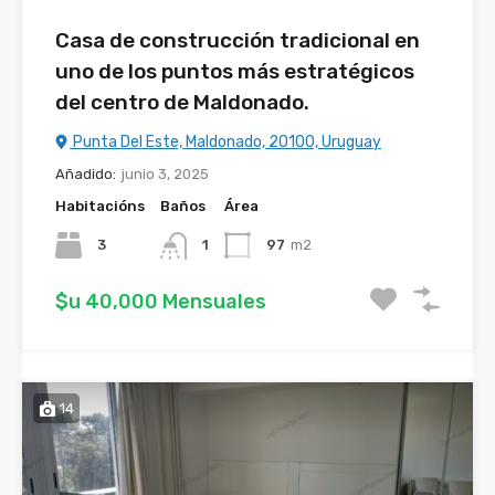
Casa de construcción tradicional en
uno de los puntos más estratégicos
del centro de Maldonado.
Punta Del Este, Maldonado, 20100, Uruguay
Añadido:
junio 3, 2025
Habitacións
Baños
Área
3
1
97
m2
$u 40,000 Mensuales
14