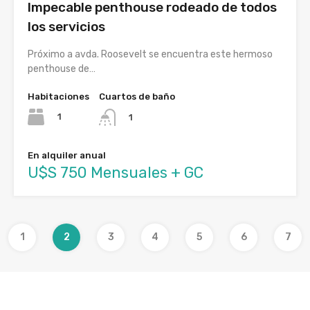
Impecable penthouse rodeado de todos
los servicios
Próximo a avda. Roosevelt se encuentra este hermoso
penthouse de…
Habitaciones
Cuartos de baño
1
1
En alquiler anual
U$S 750 Mensuales + GC
1
2
3
4
5
6
7