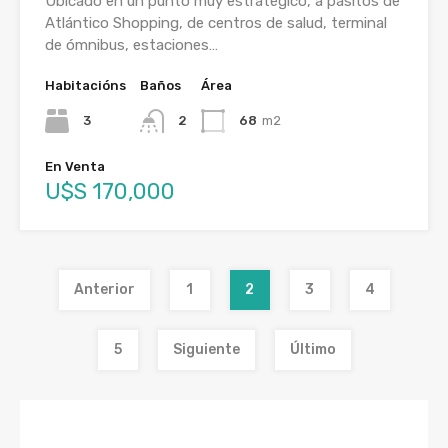
Ubicado en un punto muy estratégico, a pasitos de
Atlántico Shopping, de centros de salud, terminal
de ómnibus, estaciones…
Habitacións
Baños
Área
3
2
68
m2
En Venta
U$S 170,000
Anterior
1
2
3
4
5
Siguiente
Último