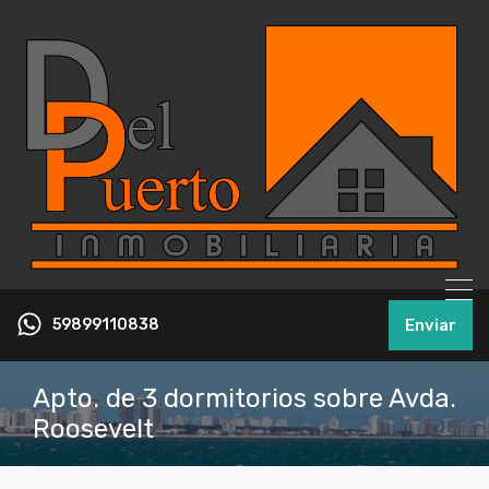
59899110838
Enviar
Apto. de 3 dormitorios sobre Avda.
Roosevelt