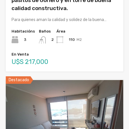
pasitos de Gorlero y en torre de buena
calidad constructiva.
Para quienes aman la calidad y solidez de la buena…
Habitacións
Baños
Área
3
110
M2
2
En Venta
U$S 217,000
Destacado