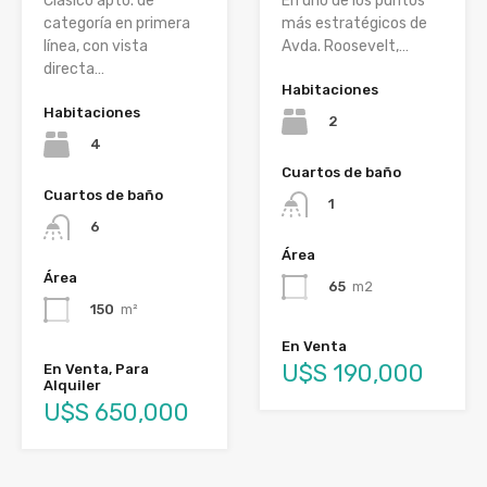
En uno de los puntos
Clásico apto. de
más estratégicos de
categoría en primera
Avda. Roosevelt,…
línea, con vista
directa…
Habitaciones
Habitaciones
2
4
Cuartos de baño
Cuartos de baño
1
6
Área
Área
65
m2
150
m²
En Venta
U$S 190,000
En Venta, Para
Alquiler
U$S 650,000