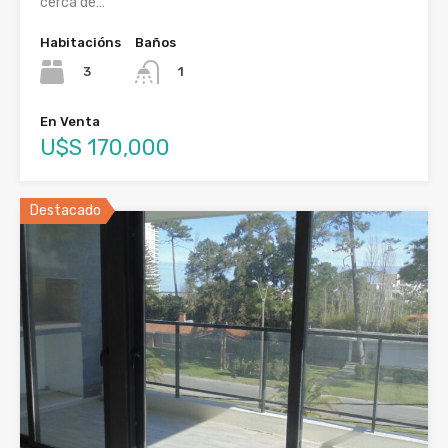
cerca de…
Habitacións
Baños
3
1
En Venta
U$S 170,000
Destacado