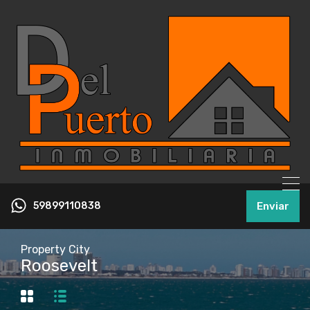
59899110838
Enviar
Property City
Roosevelt