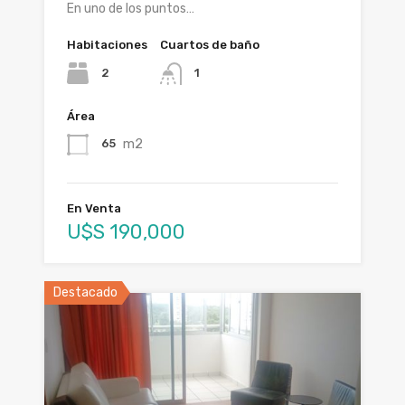
En uno de los puntos…
Habitaciones
Cuartos de baño
2
1
Área
m2
65
En Venta
U$S 190,000
Destacado