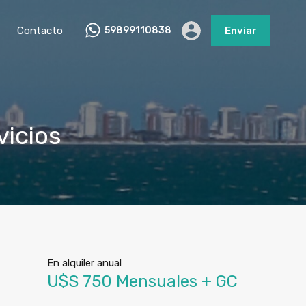
Contacto
59899110838
Enviar
vicios
En alquiler anual
U$S 750 Mensuales + GC