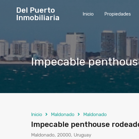
Del Puerto
Inicio
Propiedades
Inmobiliaria
Impecable penthouse
Inicio
Maldonado
Maldonado
Impecable penthouse rodeado 
Maldonado, 20000, Uruguay