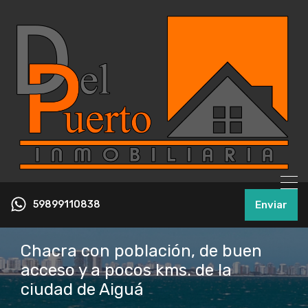
59899110838
Enviar
Chacra con población, de buen
acceso y a pocos kms. de la
ciudad de Aiguá