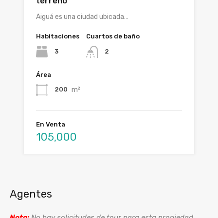
terreno
Aiguá es una ciudad ubicada…
Habitaciones
Cuartos de baño
3
2
Área
m²
200
En Venta
105,000
Agentes
Nota:
No hay solicitudes de tour para esta propiedad.