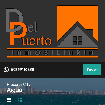
59899110838
Enviar
Property City
Aiguá