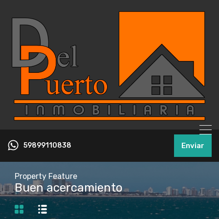
59899110838
Enviar
Property Feature
Buen acercamiento