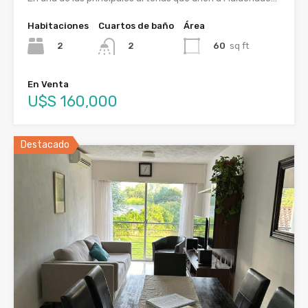
Habitaciones
Cuartos de baño
Área
2
60
sq ft
2
En Venta
U$S 160,000
Destacado