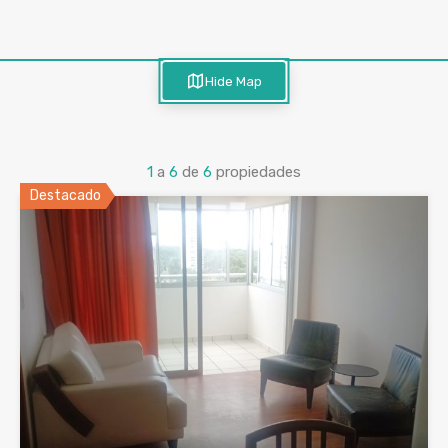
Hide Map
1
a
6
de
6
propiedades
Destacado