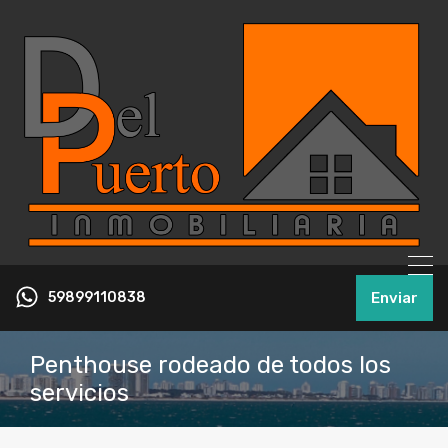
59899110838
Enviar
Penthouse rodeado de todos los
servicios