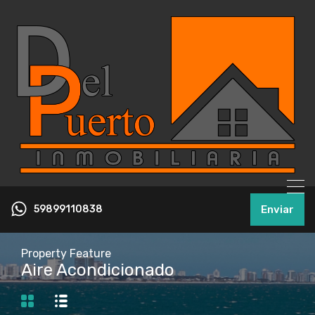
59899110838
Enviar
Property Feature
Aire Acondicionado