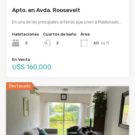
Apto. en Avda. Roosevelt
En una de las principales arterias que unen a Maldonado…
Habitaciones
Cuartos de baño
Área
2
60
sq ft
2
En Venta
U$S 160,000
Destacado