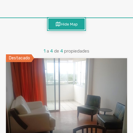
Hide Map
1
a
4
de
4
propiedades
Destacado