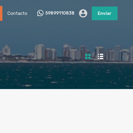
Contacto
59899110838
Enviar