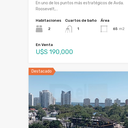
En uno de los puntos más estratégicos de Avda.
Roosevelt,…
Habitaciones
Cuartos de baño
Área
2
65
m2
1
En Venta
U$S 190,000
Destacado