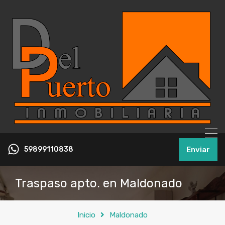
59899110838
Enviar
Traspaso apto. en Maldonado
Inicio
Maldonado