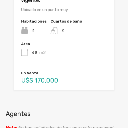
vigente.
Ubicado en un punto muy…
Habitaciones
Cuartos de baño
3
2
Área
m2
68
En Venta
U$S 170,000
Agentes
Nota:
No hay solicitudes de tour para esta propiedad.