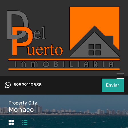
59899110838
Enviar
Property City
Mónaco