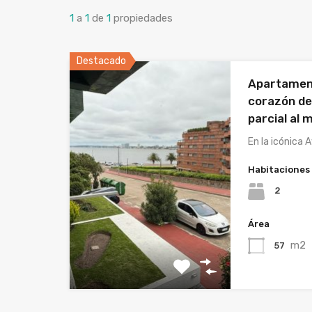
1
a
1
de
1
propiedades
Destacado
Apartament
corazón de 
parcial al 
En la icónica 
Habitaciones
2
Área
m2
57